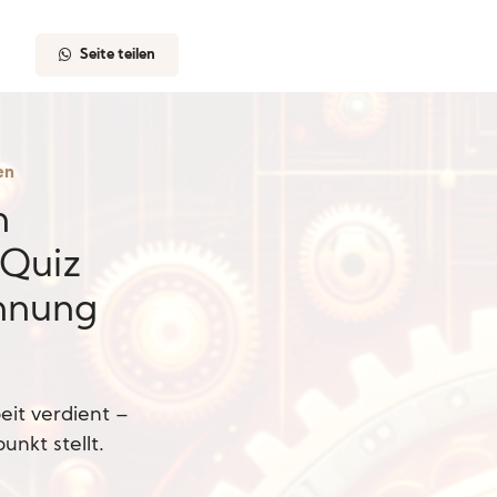
Seite teilen
en
n
-Quiz
nnung
eit verdient –
unkt stellt.