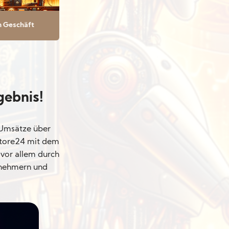
n Geschäft
gebnis!
 Umsätze über
store24 mit dem
vor allem durch
ernehmern und