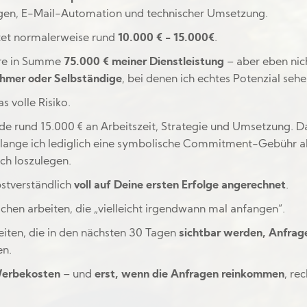
gen, E-Mail-Automation und technischer Umsetzung.
stet normalerweise rund
10.000 € - 15.000€
.
iere in Summe
75.000 € meiner Dienstleistung
– aber eben nic
hmer oder Selbständige
, bei denen ich echtes Potenzial sehe
s volle Risiko.
nde rund 15.000 € an Arbeitszeit, Strategie und Umsetzung. D
erlange ich lediglich eine symbolische Commitment-Gebühr al
ich loszulegen.
bstverständlich
voll auf Deine ersten Erfolge angerechnet
.
schen arbeiten, die „vielleicht irgendwann mal anfangen“.
beiten, die in den nächsten 30 Tagen
sichtbar werden, Anfrag
en.
Werbekosten
– und
erst, wenn die Anfragen reinkommen
, re