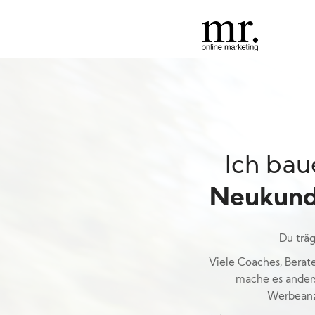
Ich bau
Neukund
Du trä
Viele Coaches, Berate
mache es anders
Werbeanz