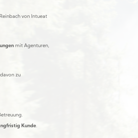
Reinbach von Intueat
rungen
mit Agenturen,
 davon zu
Betreuung.
angfristig Kunde
.