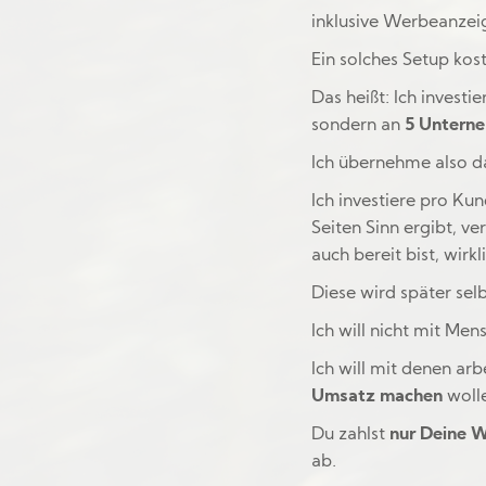
inklusive Werbeanzei
Ein solches Setup ko
Das heißt: Ich invest
sondern an
5 Unterne
Ich übernehme also da
Ich investiere pro Ku
Seiten Sinn ergibt, v
auch bereit bist, wirkl
Diese wird später sel
Ich will nicht mit Men
Ich will mit denen ar
Umsatz machen
woll
Du zahlst
nur Deine 
ab.