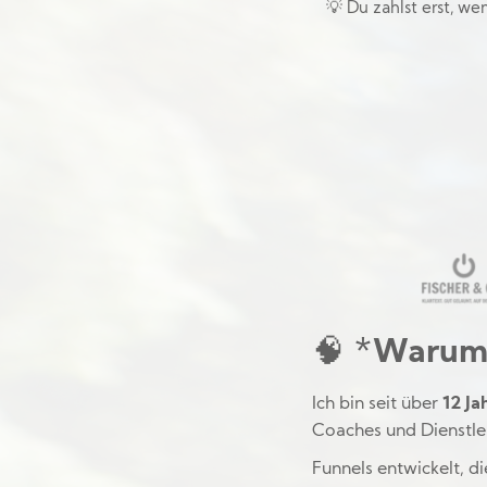
💡 Du zahlst erst, w
🧠 *
Warum i
Ich bin seit über
12 Ja
Coaches und Dienstle
Funnels entwickelt, d