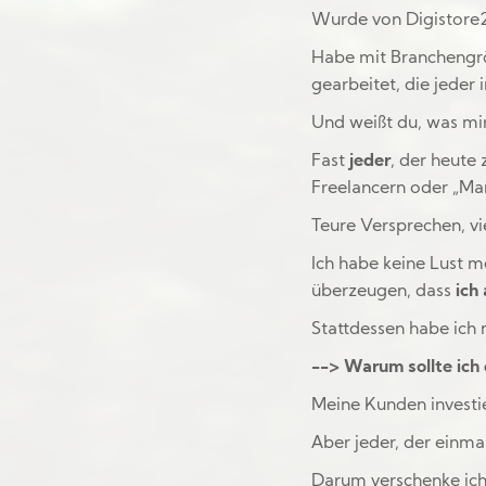
Wurde von Digistore2
Habe mit Branchengrö
gearbeitet, die jeder
Und weißt du, was m
Fast
jeder
, der heute
Freelancern oder „Ma
Teure Versprechen, v
Ich habe keine Lust 
überzeugen, dass
ich
Stattdessen habe ich 
--> Warum sollte ich 
Meine Kunden invest
Aber jeder, der einma
Darum verschenke ich