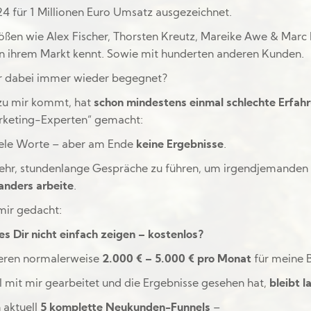
4 für 1 Millionen Euro Umsatz ausgezeichnet.
ßen wie Alex Fischer, Thorsten Kreutz, Mareike Awe & Marc 
 in ihrem Markt kennt. Sowie mit hunderten anderen Kunden.
ir dabei immer wieder begegnet?
 zu mir kommt, hat
schon mindestens einmal schlechte Erfah
rketing-Experten“ gemacht:
iele Worte – aber am Ende
keine Ergebnisse
.
mehr, stundenlange Gespräche zu führen, um irgendjemanden
 anders arbeite
.
mir gedacht:
es Dir nicht einfach zeigen – kostenlos?
ieren normalerweise
2.000 € – 5.000 € pro Monat
für meine 
l mit mir gearbeitet und die Ergebnisse gesehen hat,
bleibt l
 aktuell
5 komplette Neukunden-Funnels
–