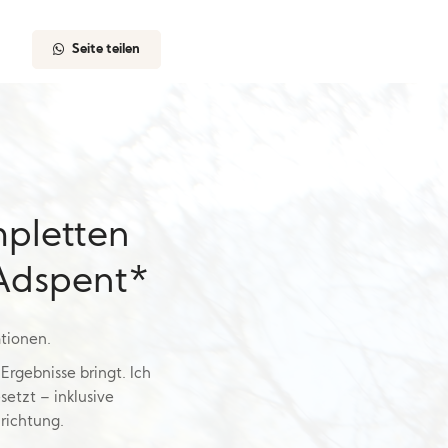
Seite teilen
pletten
 Adspent*
tionen.
Ergebnisse bringt. Ich
etzt – inklusive
richtung.