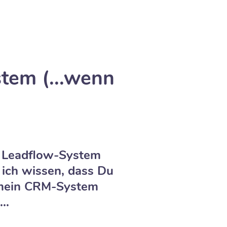
tem (...wenn
n Leadflow-System
 ich wissen, dass Du
r mein CRM-System
..